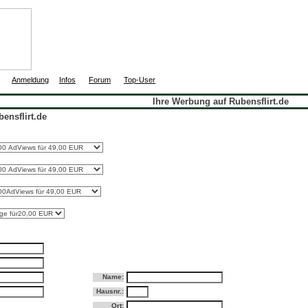
|
|
|
|
Anmeldung
Infos
Forum
Top-User
Ihre Werbung auf Rubensflirt.de
ensflirt.de
Name:
Hausnr.:
Ort: