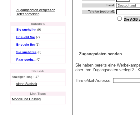
Land:
Zugangsdaten vergessen
Telefon (optional):
Jetzt anmelden
Die AGB w
Rubriken
Sie sucht Ihn
(9)
Er sucht Sie
(7)
Er sucht Ihn
(1)
Sie sucht Sie
(0)
Zugangsdaten senden
Paar sucht...
(0)
Sie haben bereits eine Werbekampa
aber Ihre Zugangsdaten verlegt? - 
Statistik
Anzeigen insg.: 17
Ihre eMail-Adresse:
siehe Statistik
Link-Tipps
Modell und Casting