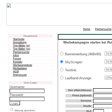
|
Home
Partnersuche
Hauptmenü
Startseite
Werbekampagne starten bei Rub
Anmeldung
Top-Bilder (w)
Top-Bilder (m)
Partnersuche
Bannerwerbung (468x60):
Infos
Forum
Kontakt
SkyScraper:
Werbeangebote
Mediadaten
Textlink:
AGB
Impressum
Laufband-Anzeige:
User-Login
Username:
Ihre eMail-Adresse:
Passwort:
Firma (optional):
Vorname:
Straße:
Sitzung speichern
PLZ: