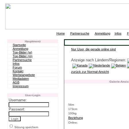
|
|
|
|
Home
Partnersuche
Anmeldung
Infos
F
Hauptmenü
Startseite
Anmeldung
Nur User, die gerade online sind
Top-Bilder (w)
Top-Bilder (m)
Anzeige nach Ländern/Regionen:
Partnersuche
Infos
Forum
Kontakt
zurück zur Normal-Ansicht
Werbeangebote
Mediadaten
Galerie-Ansic
AGB
Impressum
User-Login
Username:
56m
Passwort:
173cm
100kg
Beziehung
Online:
Sitzung speichern