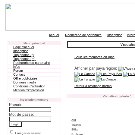
|
|
|
Accueil
Recherche de partenaire
Inscription
Infor
Menu principal
Visualis
Page d'accueil
Inscription
Top photos (f)
Seuls les membres en ligne
Top photos (m)
Recherche de partenaire
infos
Afficher par pays/région:
Forum
Contact
Offre publicitaire
Données média
Retour à affichage normal
Conditions d'utilisation
Mention d'impression
Visualiser galerie "
Fi
Inscription membre
Pseudo:
Mot de passe:
68f
163cm
80kg
Enregistrer session
En ligne: