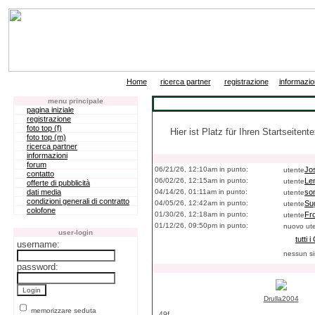
|
|
|
Home
ricerca partner
registrazione
informazio
menu principale
pagina iniziale
registrazione
foto top (f)
Hier ist Platz für Ihren Startseitente
foto top (m)
ricerca partner
informazioni
forum
06/21/26, 12:10am in punto:
Jos
utente
contatto
06/02/26, 12:15am in punto:
Len
utente
offerte di pubblicità
dati media
04/14/26, 01:11am in punto:
so
utente
condizioni generali di contratto
04/05/26, 12:42am in punto:
Su
utente
colofone
01/30/26, 12:18am in punto:
Fr
utente
01/12/26, 09:50pm in punto:
nuovo ut
user-login
tutti
username:
nessun si
password:
Drulla2004
memorizzare seduta
49f