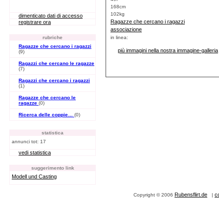
168cm
102kg
dimenticato dati di accesso
Ragazze che cercano i ragazzi
registrare ora
associazione
rubriche
in linea:
Ragazze che cercano i ragazzi
più immagini nella nostra immagine-galleria
(9)
Ragazzi che cercano le ragazze
(7)
Ragazzi che cercano i ragazzi
(1)
Ragazze che cercano le
ragazze
(0)
Ricerca delle coppie…
(0)
statistica
annunci tot: 17
vedi statistica
suggerimento link
Modell und Casting
Rubensflirt.de
c
Copyright © 2006
|