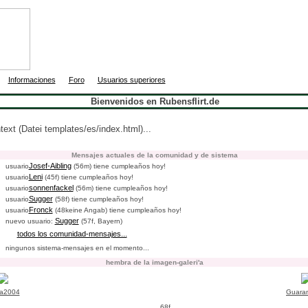
|
|
|
Informaciones
Foro
Usuarios superiores
Bienvenidos en Rubensflirt.de
ntext (Datei templates/es/index.html)...
Mensajes actuales de la comunidad y de sistema
Josef-Aibling
usuario
(56m) tiene cumpleaños hoy!
Leni
usuario
(45f) tiene cumpleaños hoy!
sonnenfackel
usuario
(56m) tiene cumpleaños hoy!
Sugger
usuario
(58f) tiene cumpleaños hoy!
Fronck
usuario
(48keine Angab) tiene cumpleaños hoy!
Sugger
nuevo usuario:
(57f, Bayern)
todos los comunidad-mensajes...
ningunos sistema-mensajes en el momento...
hembra de la imagen-galeri'a
la2004
Guaran
68f