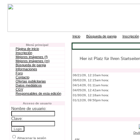
|
|
Inicio
Búsqueda de pareja
Inscripción
Menú principal
Página de inicio
Inscripción
Mejores imágenes (f)
Hier ist Platz für Ihren Startseite
Mejores imágenes (m)
Búsqueda de pareja
Informaciones
Foro
06/21/26, 12:10am hora:
Contacto
06/02/26, 12:15am hora:
Ofertas publicitarias
Datos mediáticos
04/14/26, 01:11am hora:
CGV
04/05/26, 12:42am hora:
Responsables de esta edición
01/30/26, 12:18am hora:
01/12/26, 09:50pm hora:
Acceso de usuario
Nombre de usuario:
Clave:
Drul
Almacenar la sesión
49f