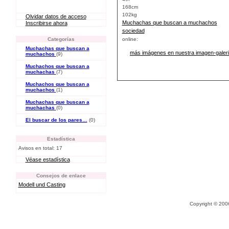
168cm
102kg
Olvidar datos de acceso
Muchachas que buscan a muchachos
Inscribirse ahora
sociedad
Categorías
online:
Muchachas que buscan a
más imágenes en nuestra imagen-galeri
muchachos
(9)
Muchachos que buscan a
muchachas
(7)
Muchachos que buscan a
muchachos
(1)
Muchachas que buscan a
muchachas
(0)
El buscar de los pares…
(0)
Estadística
Avisos en total: 17
Véase estadística
Consejos de enlace
Modell und Casting
Copyright © 20