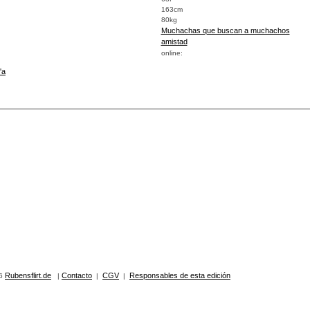
163cm
80kg
Muchachas que buscan a muchachos
amistad
online:
'a
Rubensflirt.de
Contacto
CGV
Responsables de esta edición
06
|
|
|